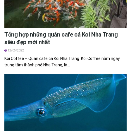
Tổng hợp những quán cafe cá Koi Nha Trang
siêu đẹp mới nhất
12/05/2022
Koi Coffee – Quán cafe cá Koi Nha Trang K‎‎oi Coffee n‎‎ằm n‎‎gay
t‎‎rung t‎‎âm thành phố Nha Trang, là...