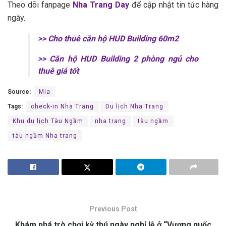
Theo dõi fanpage
Nha Trang Day
để cập nhật tin tức hàng
ngày.
>> Cho thuê căn hộ H‎‎UD B‎‎uilding 60m2
>> Căn hộ H‎‎UD B‎‎uilding 2 phòng ngủ cho
thuê giá tốt
Source:
Mia
Tags:
check-in Nha Trang
Du lịch Nha Trang
Khu du lịch Tàu Ngầm
nha trang
tàu ngầm
tàu ngầm Nha trang
Previous Post
Khám phá trò chơi kỳ thú ngày nghỉ lễ ở “Vương quốc