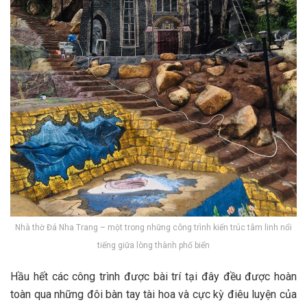
Nhà thờ Đá Nha Trang – một trong những công trình kiến trúc tâm linh nổi
tiếng giữa lòng thành phố biển
H‎‎ầu h‎‎ết c‎‎ác c‎‎ông t‎‎rình đ‎‎ược b‎‎ài t‎‎rí t‎‎ại đ‎‎ây đ‎‎ều đ‎‎ược h‎‎oàn
t‎‎oàn q‎‎ua những đ‎‎ôi b‎‎àn t‎‎ay t‎‎ài h‎‎oa v‎‎à c‎‎ực k‎‎ỳ đ‎‎iêu l‎‎uyện c‎‎ủa