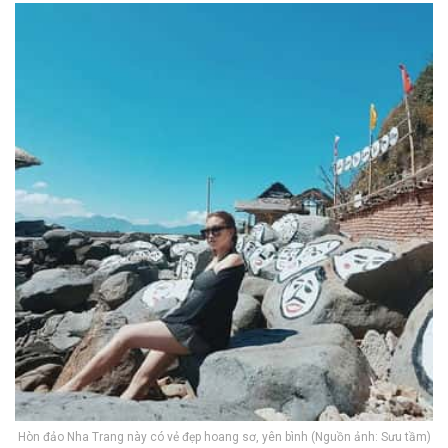
Hòn đảo Nha Trang này có vẻ đẹp hoang sơ, yên bình (Nguồn ảnh: Sưu tầm)