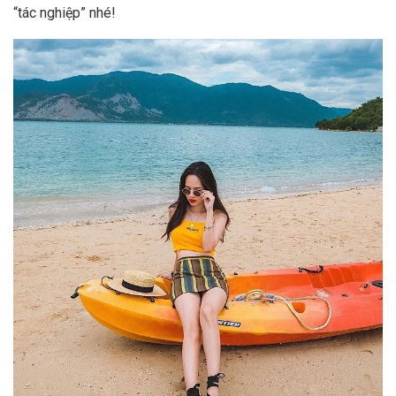
“‎‎tác n‎‎ghiệp” nhé!