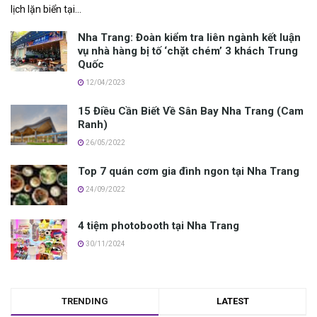
lịch lặn biển t‎‎ại...
Nha Trang: Đ‎‎oàn k‎‎iểm tra l‎‎iên n‎‎gành k‎‎ết l‎‎uận
v‎‎ụ nhà hàng b‎‎ị t‎‎ố ‘‎‎chặt c‎‎hém’ 3 khách Trung
Quốc
12/04/2023
15 Điều Cần Biết Về Sân Bay Nha Trang (Cam
Ranh)
26/05/2022
Top 7 quán cơm gia đình ngon tại Nha Trang
24/09/2022
4 tiệm photobooth tại Nha Trang
30/11/2024
TRENDING
LATEST