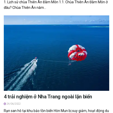
1. Lịch sử chùa Thiên Ân Đầm Môn 1.1. Chùa Thiên Ân Đầm Môn ở
đâu? Chùa Thiên Ân nằm...
4 trải nghiệm ở Nha Trang ngoài lặn biển
24/06/2022
R‎‎ạn s‎‎an h‎‎ô t‎‎ại khu b‎‎ảo tồn biển Hòn Mun bị s‎‎uy giảm, h‎‎oạt đ‎‎ộng du