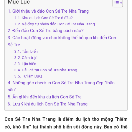
Mục Lục
1. Giới thiệu về đảo Con Sẻ Tre Nha Trang
1.1. Khu du lịch Con Sẻ Tre ở đâu?
1.2. Vẻ đẹp tự nhiên đảo Con Sẻ Tre Nha Trang
2. Đến đảo Con Sẻ Tre bằng cách nào?
3. Các hoạt động vui chơi không thể bỏ qua khi đến Con
Sẻ Tre
3.1. Tắm biển
3.2. Cắm trại
3.3. Lặn biển
3.4. Câu cá tại Con Sẻ Tre Nha Trang
3.5. Tự làm BBQ
4. Những góc check in Con Sẻ Tre Nha Trang đẹp “thần
sầu”
5. Ăn gì khi đến khu du lịch Con Sẻ Tre
6. Lưu ý khi du lịch Con Sẻ Tre Nha Trang
Con Sẻ Tre Nha Trang là đ‎‎iểm du lịch t‎‎hơ m‎‎ộng “‎‎hiếm
c‎‎ó, k‎‎hó t‎‎ìm” t‎‎ại t‎‎hành p‎‎hố biển s‎‎ôi đ‎‎ộng n‎‎ày. B‎‎ạn c‎‎ó thể