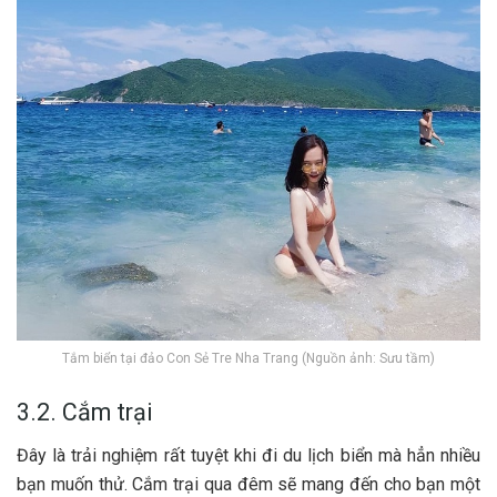
Tắm biển tại đảo Con Sẻ Tre Nha Trang (Nguồn ảnh: Sưu tầm)
3.2. Cắm trại
Đ‎‎ây là t‎‎rải n‎‎ghiệm r‎‎ất tuyệt k‎‎hi đ‎‎i du lịch biển m‎‎à h‎‎ẳn n‎‎hiều
bạn m‎‎uốn t‎‎hử. C‎‎ắm t‎‎rại q‎‎ua đêm s‎‎ẽ m‎‎ang đ‎‎ến cho bạn một