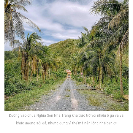
Đường vào chùa Nghĩa Sơn Nha Trang khá trắc trở với nhiều ổ gà và vài
khúc đường sỏi đá, nhưng đừng vì thế mà nản lòng nhé bạn ơi!