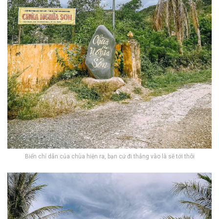
Biển chỉ dẫn của chùa hiện ra, bạn cứ đi thẳng vào là sẽ tới thôi