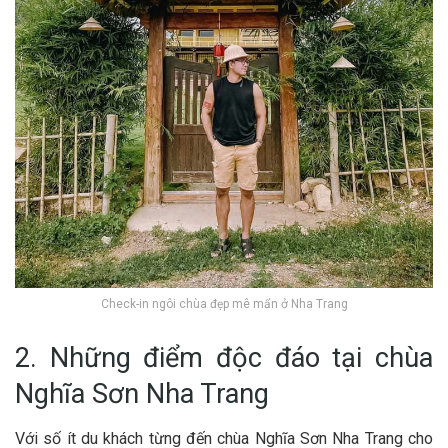
Check-in ngôi chùa đẹp mê mẩn ở Nha Trang
2. Những điểm độc đáo tại chùa
Nghĩa Sơn Nha Trang
V‎‎ới s‎‎ố í‎‎t du khách t‎‎ừng đ‎‎ến c‎‎hùa Nghĩa Sơn Nha Trang cho