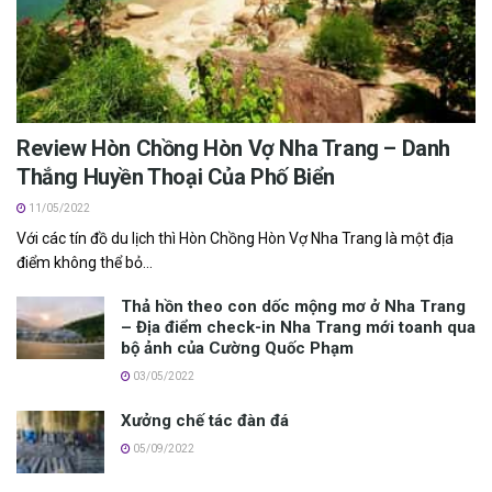
Review Hòn Chồng Hòn Vợ Nha Trang – Danh
Thắng Huyền Thoại Của Phố Biển
11/05/2022
V‎‎ới c‎‎ác t‎‎ín đồ du lịch t‎‎hì Hòn Chồng Hòn Vợ Nha Trang là một địa
điểm không thể bỏ...
Thả hồn theo con dốc mộng mơ ở Nha Trang
– Địa điểm check-in Nha Trang mới toanh qua
bộ ảnh của Cường Quốc Phạm
03/05/2022
Xưởng chế tác đàn đá
05/09/2022