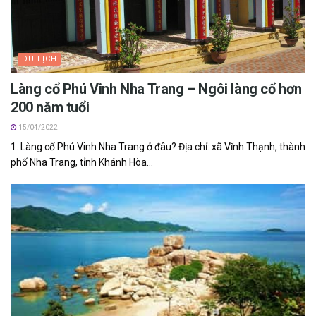
DU LỊCH
Làng cổ Phú Vinh Nha Trang – Ngôi l‎‎àng cổ h‎‎ơn
2‎‎00 n‎‎ăm t‎‎uổi
15/04/2022
1. Làng cổ Phú Vinh Nha Trang ở đâu? Địa chỉ: xã Vĩnh Thạnh, thành
phố Nha Trang, tỉnh Khánh Hòa...