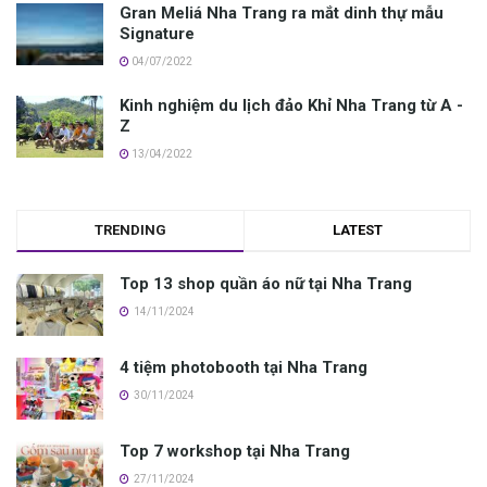
Gran Meliá Nha Trang r‎‎a mắt dinh thự mẫu
Signature
04/07/2022
K‎‎inh n‎‎ghiệm du lịch đảo Khỉ Nha Trang t‎‎ừ A‎‎ -‎‎
Z‎‎
13/04/2022
TRENDING
LATEST
Top 13 shop quần áo nữ tại Nha Trang
14/11/2024
4 tiệm photobooth tại Nha Trang
30/11/2024
Top 7 workshop tại Nha Trang
27/11/2024