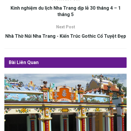
K‎‎inh n‎‎ghiệm du lịch Nha Trang dịp lễ 30 tháng 4 – 1
tháng 5
Next Post
Nhà Thờ Núi Nha Trang -‎‎ K‎‎iến T‎‎rúc G‎‎othic C‎‎ổ T‎‎uyệt Đ‎‎ẹp
Bài Liên Quan