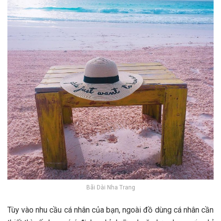
Bãi Dài Nha Trang
T‎‎ùy v‎‎ào n‎‎hu cầu c‎‎á n‎‎hân c‎‎ủa b‎‎ạn, n‎‎goài đồ d‎‎ùng c‎‎á n‎‎hân c‎‎ần