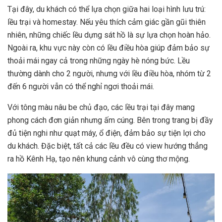
Tại đây, du khách có thể lựa chọn giữa hai loại hình lưu trú:
lều trại và homestay. Nếu yêu thích cảm giác gần gũi thiên
nhiên, những chiếc lều dựng sát hồ là sự lựa chọn hoàn hảo.
Ngoài ra, khu vực này còn có lều điều hòa giúp đảm bảo sự
thoải mái ngay cả trong những ngày hè nóng bức. Lều
thường dành cho 2 người, nhưng với lều điều hòa, nhóm từ 2
đến 6 người vẫn có thể nghỉ ngơi thoải mái.
Với tông màu nâu be chủ đạo, các lều trại tại đây mang
phong cách đơn giản nhưng ấm cúng. Bên trong trang bị đầy
đủ tiện nghi như quạt máy, ổ điện, đảm bảo sự tiện lợi cho
du khách. Đặc biệt, tất cả các lều đều có view hướng thẳng
ra hồ Kênh Hạ, tạo nên khung cảnh vô cùng thơ mộng.