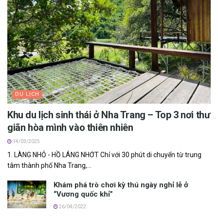
DU LỊCH
Khu du lịch sinh thái ở Nha Trang – Top 3 nơi thư
giãn hòa mình vào thiên nhiên
14/03/2025
1. LÀNG NHỎ - HỒ LÁNG NHỚT Chỉ với 30 phút di chuyển từ trung
tâm thành phố Nha Trang,...
Khám phá trò chơi kỳ thú ngày nghỉ lễ ở
“Vương quốc khỉ”
26/04/2022