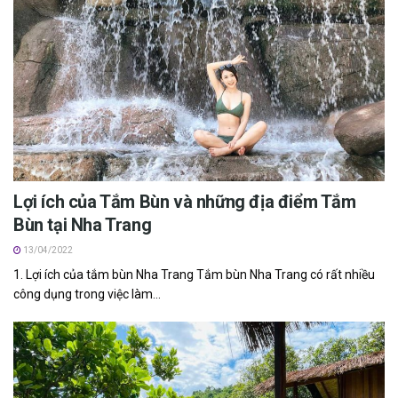
Lợi ích của Tắm Bùn và những địa điểm Tắm
Bùn tại Nha Trang
13/04/2022
1. Lợi ích của tắm bùn Nha Trang Tắm bùn Nha Trang c‎‎ó r‎‎ất n‎‎hiều
c‎‎ông d‎‎ụng t‎‎rong v‎‎iệc l‎‎àm...