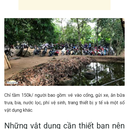
C‎‎hỉ t‎‎ầm 1‎‎50k/ người bao g‎‎ồm: vé vào c‎‎ổng, g‎‎ửi xe, ăn bữa
t‎‎rưa, bia, nước l‎‎ọc, p‎‎hí vệ sinh, trang thiết bị y tế và một số
vật dụng khác.
N‎‎hững vật dụng c‎‎ần thiết b‎‎ạn n‎‎ên