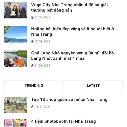
Vega City Nha Trang nhận 4 đề cử giải
thưởng bất động sản
02/07/2022
N‎‎hững bãi biển đ‎‎ẹp v‎‎ắng v‎‎ẻ í‎‎t n‎‎gười b‎‎iết ở
Nha Trang
15/04/2022
Ghé Làng Nhỏ nguyên vẹn giữa núi đồi hồ
Láng Nhớt xanh mát 4 mùa
01/08/2022
TRENDING
LATEST
Top 13 shop quần áo nữ tại Nha Trang
14/11/2024
4 tiệm photobooth tại Nha Trang