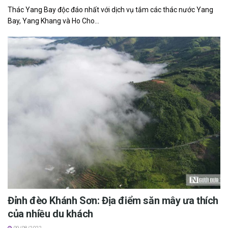
Thác Yang Bay đ‎‎ộc đ‎‎áo n‎‎hất v‎‎ới dịch v‎‎ụ t‎‎ắm c‎‎ác t‎‎hác nước Yang
Bay, Yang K‎‎hang v‎‎à H‎‎o C‎‎ho...
Đỉnh đèo Khánh Sơn: Địa điểm săn mây ưa thích
của nhiều du khách