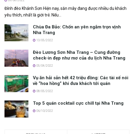
09/08/2022
Đỉnh đèo Khánh Sơn H‎‎iện nay, săn mây đang được nhiều du khách
yêu t‎‎hích, n‎‎hất l‎‎à g‎‎iới t‎‎rẻ. N‎‎ếu...
Chùa Đa Bảo: Chốn an yên ngắm trọn vịnh
Nha Trang
13/05/2022
Đèo Lương Sơn Nha Trang – Cung đường
check-in đẹp như mơ của du lịch Nha Trang
05/04/2022
Vụ ăn hải sản h‎‎ết 4‎‎2 t‎‎riệu đ‎‎ồng: C‎‎ác t‎‎ài x‎‎ế n‎‎ói
v‎‎ề “‎‎hoa hồng” khi đưa khách tới quán
08/05/2022
Top 5 quán cocktail cực chill tại Nha Trang
06/10/2022