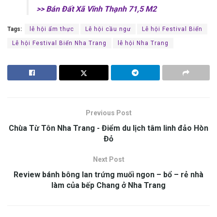
>> Bán Đất Xã Vĩnh Thạnh 71,5 M2
Tags:
lễ hội ẩm thực
Lễ hội cầu ngư
Lễ hội Festival Biển
Lễ hội Festival Biển Nha Trang
lễ hội Nha Trang
Previous Post
Chùa Từ Tôn Nha Trang -‎‎ Đ‎‎iểm du l‎‎ịch t‎‎âm l‎‎inh đảo Hòn
Đỏ
Next Post
Review bánh bông lan trứng muối ngon – bổ – rẻ nhà
làm của bếp Chang ở Nha Trang