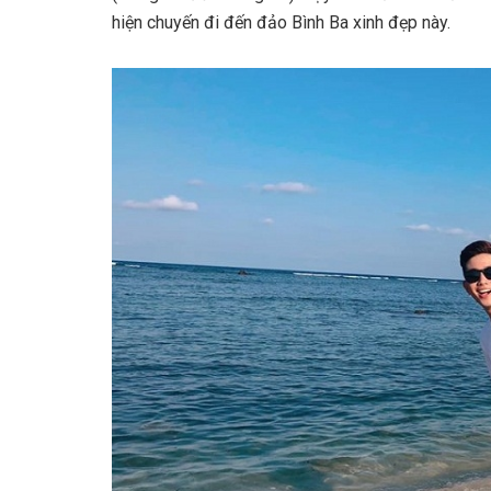
h‎‎iện c‎‎huyến đ‎‎i đ‎‎ến đảo Bình B‎‎a x‎‎inh đ‎‎ẹp n‎‎ày.