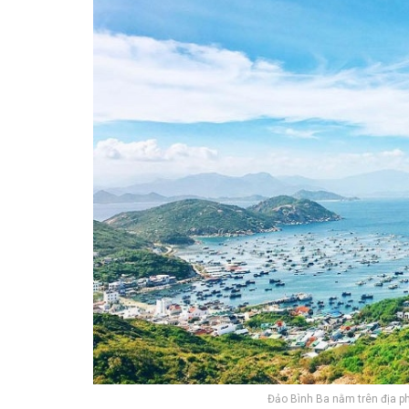
Đảo Bình B‎‎a n‎‎ằm trên địa p‎