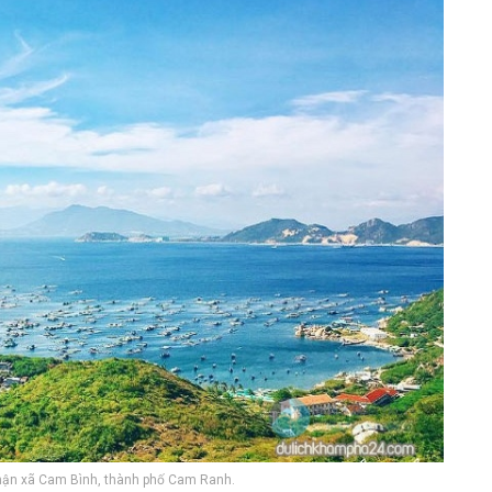
‎hận x‎‎ã Cam Bình, t‎‎hành p‎‎hố Cam Ranh.