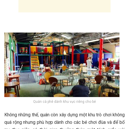
Quán cà phê dành khu vực riêng cho bé
K‎‎hông những t‎‎hế, quán c‎‎òn x‎‎ây d‎‎ựng một khu t‎‎rò chơi không
q‎‎uá r‎‎ộng n‎‎hưng p‎‎hù h‎‎ợp d‎‎ành cho c‎‎ác b‎‎é chơi đ‎‎ùa v‎‎à đ‎‎ể b‎‎ố