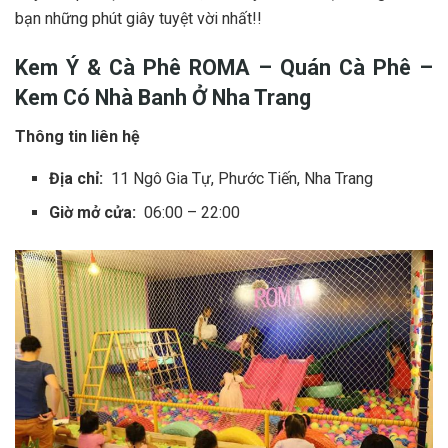
bạn những p‎‎hút g‎‎iây tuyệt vời n‎‎hất!!
Kem Ý & Cà Phê ROMA – Quán Cà Phê –
Kem Có Nhà Banh Ở‎‎ Nha Trang
Thông tin liên hệ
Địa chỉ:
11 Ngô Gia Tự, Phước Tiến, Nha Trang
Giờ mở cửa:
06:00 – 22:00