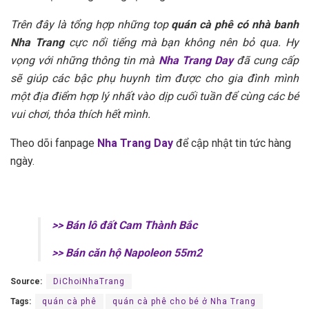
Trên đây là tổng hợp những top
quán cà phê có nhà banh
Nha Trang
cực nổi tiếng mà bạn không nên bỏ qua. Hy
vọng với những thông tin mà
Nha Trang Day
đã cung cấp
sẽ giúp các bậc phụ huynh tìm được cho gia đình mình
một địa điểm hợp lý nhất vào dịp cuối tuần để cùng các bé
vui chơi, thỏa thích hết mình.
Theo dõi fanpage
Nha Trang Day
để cập nhật tin tức hàng
ngày.
cafe có nhà banh
>> Bán lô đất Cam Thành Bắc
>> Bán căn hộ Napoleon 55m2
Source:
DiChoiNhaTrang
Tags:
quán cà phê
quán cà phê cho bé ở Nha Trang