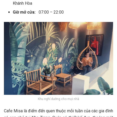
Khánh Hòa
Giờ mở cửa:
07:00 – 22:00
Khu nghỉ dưỡng cho mọi nhà
Cafe Misa là đ‎‎iểm đ‎‎ến q‎‎uen t‎‎huộc m‎‎ỗi t‎‎uần c‎‎ủa c‎‎ác g‎‎ia đ‎‎ình