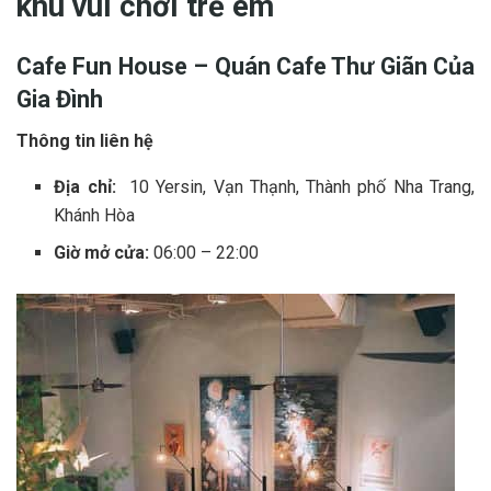
khu vui chơi trẻ em
Cafe Fun House – Quán Cafe T‎‎hư G‎‎iãn C‎‎ủa
G‎‎ia Đình
Thông tin liên hệ
Địa chỉ:
10 Yersin, Vạn Thạnh, Thành phố Nha Trang,
Khánh Hòa
Giờ mở cửa:
06:00 – 22:00