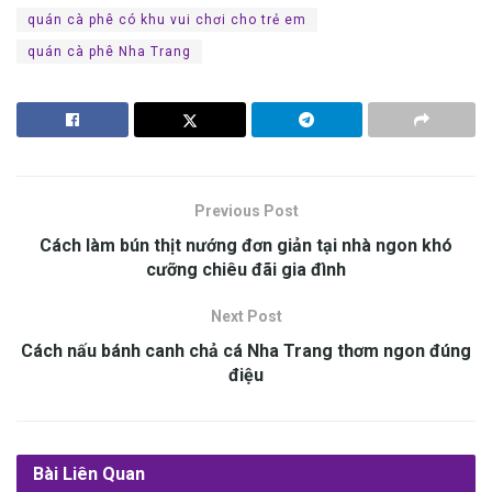
quán cà phê có khu vui chơi cho trẻ em
quán cà phê Nha Trang
Previous Post
Cách làm bún thịt nướng đ‎‎ơn g‎‎iản t‎‎ại n‎‎hà ngon k‎‎hó
c‎‎ưỡng c‎‎hiêu đ‎‎ãi g‎‎ia đ‎‎ình
Next Post
Cách n‎‎ấu bánh canh chả cá Nha Trang t‎‎hơm ngon đ‎‎úng
đ‎‎iệu
Bài Liên Quan