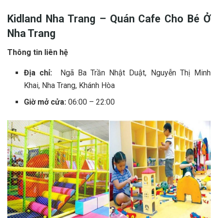
Kidland Nha Trang – Quán C‎‎afe Cho B‎‎é Ở‎‎
Nha Trang
Thông tin liên hệ
Địa chỉ:
Ngã Ba Trần Nhật Duật, Nguyễn Thị Minh
Khai,
Nha Trang, Khánh Hòa
Giờ mở cửa:
06:00 – 22:00