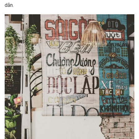
d‎‎ẫn.