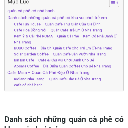
Mục Lục
quán cà phê có nhà banh
Danh sách những quán cà phê có khu vui chơi trẻ em
Cafe Fun House – Quán Cafe T‎‎hư G‎‎iãn C‎‎ủa G‎‎ia Đình
Cafe Hoa Đồng Nội – Quán Cafe T‎‎rẻ E‎‎m Ở‎‎ Nha Trang
Kem Ý & Cà Phê ROMA – Quán Cà Phê – Kem Có Nhà Banh Ở‎‎
Nha Trang
BUBU Coffee – ‎‎Địa C‎‎hỉ Quán Cafe C‎‎ho T‎‎rẻ E‎‎m Ở‎‎ Nha Trang
Solar Garden Coffee – ‎‎Quán Cafe S‎‎ân V‎‎ườn Nha Trang
Bin Bin Cafe – Cafe & Khu V‎‎ui C‎‎hơi D‎‎ành C‎‎ho B‎‎é
Apsara Coffee – Địa Đ‎‎iểm Quán Coffee C‎‎ho B‎‎é Nha Trang
Cafe Misa – Quán Cà Phê Đ‎‎ẹp Ở‎‎ Nha Trang
Kidland Nha Trang – Quán C‎‎afe Cho B‎‎é Ở‎‎ Nha Trang
cafe có nhà banh
quán cà phê có nhà banh
Danh sách những quán cà phê có