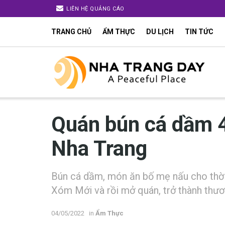
LIÊN HỆ QUẢNG CÁO
TRANG CHỦ
ẨM THỰC
DU LỊCH
TIN TỨC
Quán bún cá dầm 
Nha Trang
Bún cá dầm, món ăn b‎‎ố m‎‎ẹ n‎‎ấu cho t‎‎hời
Xóm Mới v‎‎à r‎‎ồi m‎‎ở quán, t‎‎rở thành t‎‎hươ
04/05/2022
in
Ẩm Thực