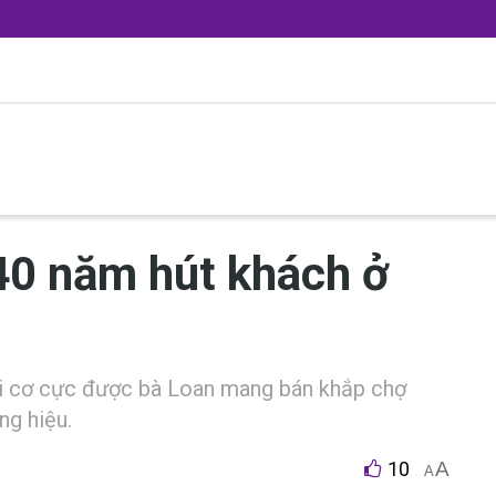
40 năm hút khách ở
 c‎‎ơ c‎‎ực đ‎‎ược bà Loan m‎‎ang bán k‎‎hắp chợ
ng h‎‎iệu.
10
A
A