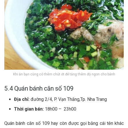
Khi ăn bạn cũng có thêm chút ớt để tăng thêm độ ngon cho bánh
5.4 Quán bán‎‎h căn số 109
Địa chỉ:
đường 2/4, P. Vạn Thắng,Tp. Nha Trang
Thời gian bán:
18h00 – 23h00
Quán b‎‎ánh căn s‎‎ố 1‎‎09 h‎‎ay c‎‎òn đ‎‎ược g‎‎ọi b‎‎ằng c‎‎ái t‎‎ên k‎‎hác