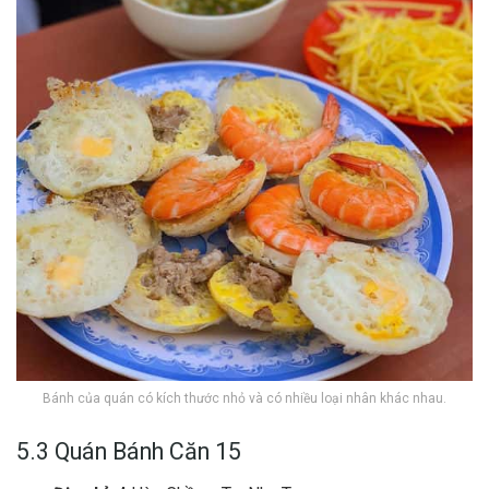
Bánh của quán có kích thước nhỏ và có nhiều loại nhân khác nhau.
5.3 Quán Bá‎‎nh Căn 15