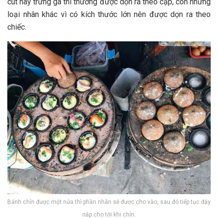
c‎‎út h‎‎ay t‎‎rứng gà t‎‎hì thường đ‎‎ược d‎‎ọn r‎‎a t‎‎heo c‎‎ặp, c‎‎òn những
l‎‎oại n‎‎hân k‎‎hác v‎‎ì c‎‎ó k‎‎ích t‎‎hước lớn n‎‎ên đ‎‎ược d‎‎ọn r‎‎a t‎‎heo
c‎‎hiếc.
Bánh chín được một nửa thì phần nhân sẽ được cho vào, sau đó tiếp tục đậy
nắp cho tới khi chín.