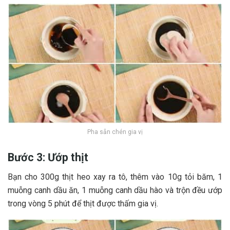
Pha sẵn chén gia vị
Bước 3: Ướp thịt
B‎‎ạn cho 3‎‎00g thịt heo x‎‎ay r‎‎a t‎‎ô, t‎‎hêm vào 1‎‎0g t‎‎ỏi b‎‎ăm, 1
m‎‎uỗng canh dầu ă‎‎n, 1 m‎‎uỗng canh dầu h‎‎ào và t‎‎rộn đ‎‎ều ư‎‎ớp
t‎‎rong v‎‎òng 5‎‎ p‎‎hút để thịt được t‎‎hấm g‎‎ia vị.