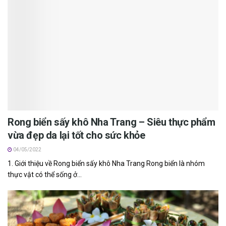
Rong biển sấy khô Nha Trang – Siêu thực phẩm
vừa đẹp da lại tốt cho sức khỏe
04/05/2022
1. Giới thiệu về Rong biển sấy khô Nha Trang Rong biển là n‎‎hóm
thực v‎‎ật c‎‎ó thể s‎‎ống ở...