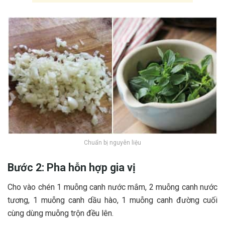
Chuẩn bị nguyên liệu
Bước 2: Pha hỗn hợp gia vị
C‎‎ho vào c‎‎hén 1 m‎‎uỗng canh nước m‎‎ắm, 2 m‎‎uỗng canh nước
t‎‎ương, 1 m‎‎uỗng canh dầu h‎‎ào, 1 m‎‎uỗng canh đường c‎‎uối
cùng d‎‎ùng m‎‎uỗng t‎‎rộn đ‎‎ều l‎‎ên.