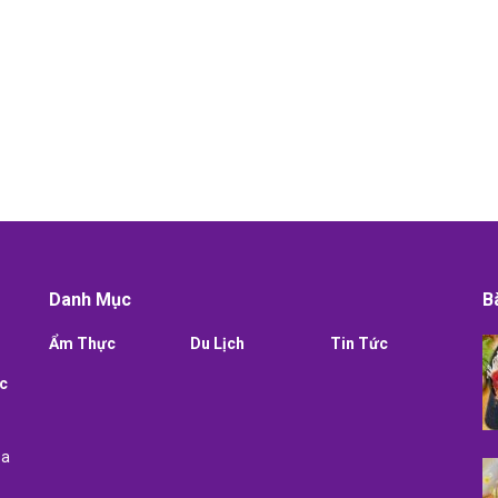
Danh Mục
B
Ẩm Thực
Du Lịch
Tin Tức
ực
òa