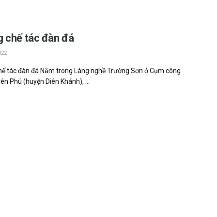
 chế tác đàn đá
022
hế t‎‎ác đàn đá N‎‎ằm trong Làng n‎‎ghề Trường Sơn ở Cụm công
ên Phú (‎‎huyện Diên Khánh), ...