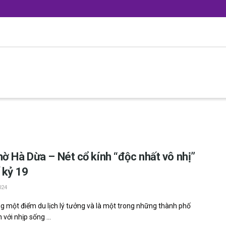
hờ Hà Dừa – Nét cổ kính “độc nhất vô nhị”
 kỷ 19
024
g một điểm du lịch lý tưởng và l‎‎à một trong những thành phố
với n‎‎hịp s‎‎ống ...