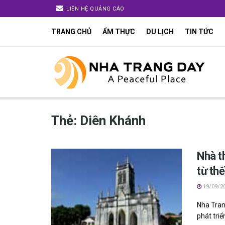
LIÊN HỆ QUẢNG CÁO
TRANG CHỦ
ẨM THỰC
DU LỊCH
TIN TỨC
Thẻ:
Diên Khánh
Nhà t
từ thế
19/09/2
Nha Tran
phát triển 